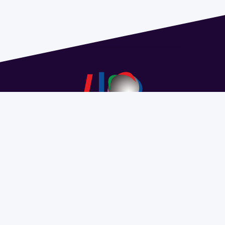
Dirección: Isidoro de María 1614 piso 6 | Tel.: 2924 1925
interno 1612 | pedeciba@pedeciba.edu.uy
Razón Social: PROGRAMA DE DESARROLLO DE LAS
CIENCIAS BASICAS PEDECIBA
#SomosPEDECIBA
Programa de Desarrollo de las