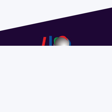
Dirección: Isidoro de María 1614 piso 6 | Tel.: 2924 1925
interno 1612 | pedeciba@pedeciba.edu.uy
Razón Social: PROGRAMA DE DESARROLLO DE LAS
CIENCIAS BASICAS PEDECIBA
#SomosPEDECIBA
Programa de Desarrollo de las