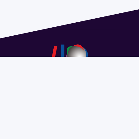
Dirección: Isidoro de María 1614 piso 6 | Tel.: 2924 1925
interno 1612 | pedeciba@pedeciba.edu.uy
Razón Social: PROGRAMA DE DESARROLLO DE LAS
CIENCIAS BASICAS PEDECIBA
#SomosPEDECIBA
Programa de Desarrollo de las