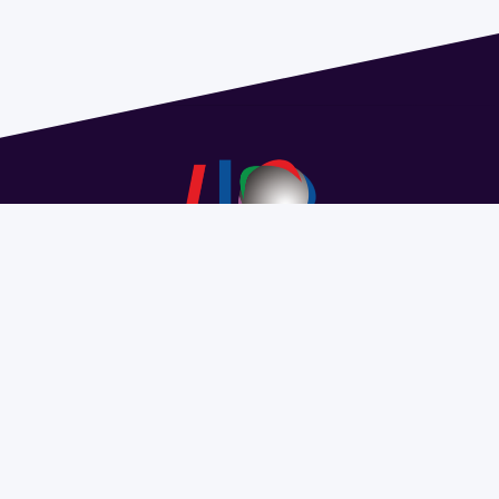
Dirección: Isidoro de María 1614 piso 6 | Tel.: 2924 1925
interno 1612 | pedeciba@pedeciba.edu.uy
Razón Social: PROGRAMA DE DESARROLLO DE LAS
CIENCIAS BASICAS PEDECIBA
#SomosPEDECIBA
Programa de Desarrollo de las