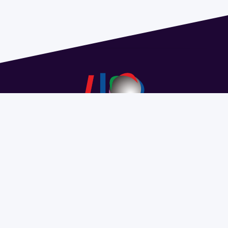
Dirección: Isidoro de María 1614 piso 6 | Tel.: 2924 1925
interno 1612 | pedeciba@pedeciba.edu.uy
Razón Social: PROGRAMA DE DESARROLLO DE LAS
CIENCIAS BASICAS PEDECIBA
#SomosPEDECIBA
Programa de Desarrollo de las