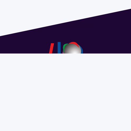
Dirección: Isidoro de María 1614 piso 6 | Tel.: 2924 1925
interno 1612 | pedeciba@pedeciba.edu.uy
Razón Social: PROGRAMA DE DESARROLLO DE LAS
CIENCIAS BASICAS PEDECIBA
#SomosPEDECIBA
Programa de Desarrollo de las