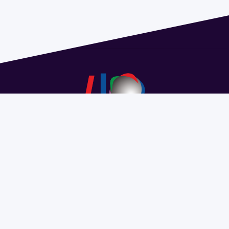
Dirección: Isidoro de María 1614 piso 6 | Tel.: 2924 1925
interno 1612 | pedeciba@pedeciba.edu.uy
Razón Social: PROGRAMA DE DESARROLLO DE LAS
CIENCIAS BASICAS PEDECIBA
#SomosPEDECIBA
Programa de Desarrollo de las