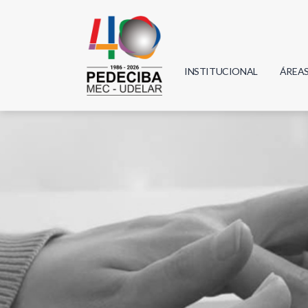
INSTITUCIONAL
ÁREA
Biolo
Física
Geoci
Infor
Mate
Quím