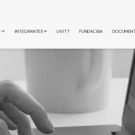
S
INTEGRANTES
UVITT
FUNDACIBA
DOCUMEN
gía
Investigadores
Actas
Estudiantes
Reglament
encias
Egresados
Document
mática
mática
ica