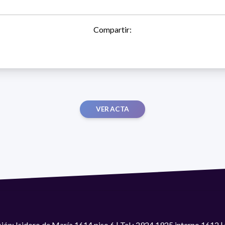
Compartir:
VER ACTA
ión: Isidoro de María 1614 piso 6 | Tel.: 2924 1925 interno 1612