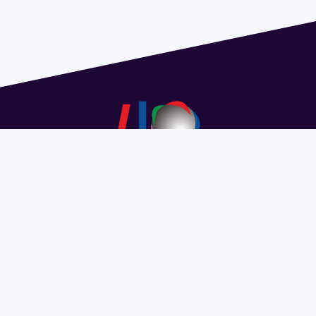
Dirección: Isidoro de María 1614 piso 6 | Tel.: 2924 1925
interno 1612 | pedeciba@pedeciba.edu.uy
Razón Social: PROGRAMA DE DESARROLLO DE LAS
CIENCIAS BASICAS PEDECIBA
#SomosPEDECIBA
Programa de Desarrollo de las