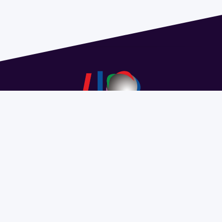
Dirección: Isidoro de María 1614 piso 6 | Tel.: 2924 1925
interno 1612 | pedeciba@pedeciba.edu.uy
Razón Social: PROGRAMA DE DESARROLLO DE LAS
CIENCIAS BASICAS PEDECIBA
#SomosPEDECIBA
Programa de Desarrollo de las