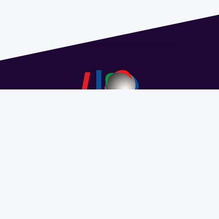
Dirección: Isidoro de María 1614 piso 6 | Tel.: 2924 1925
interno 1612 | pedeciba@pedeciba.edu.uy
Razón Social: PROGRAMA DE DESARROLLO DE LAS
CIENCIAS BASICAS PEDECIBA
#SomosPEDECIBA
Programa de Desarrollo de las