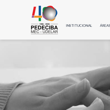
INSTITUCIONAL
ÁREA
Biolo
Física
Geoci
Infor
Mate
Quím