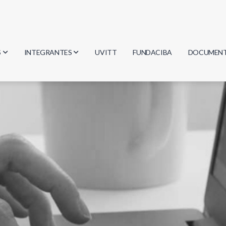
S
INTEGRANTES
UVITT
FUNDACIBA
DOCUMEN
gía
Investigadores
Actas
Estudiantes
Reglament
encias
Egresados
Document
mática
mática
ica