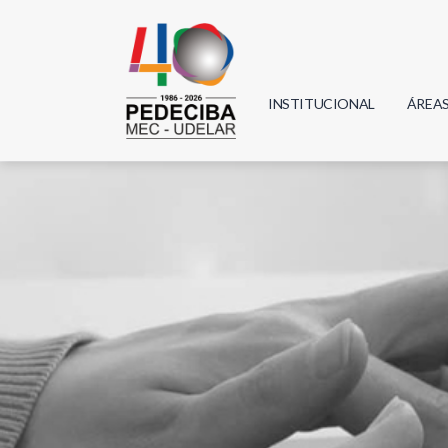
INSTITUCIONAL
ÁREA
Biolo
Física
Geoci
Infor
Mate
Quím