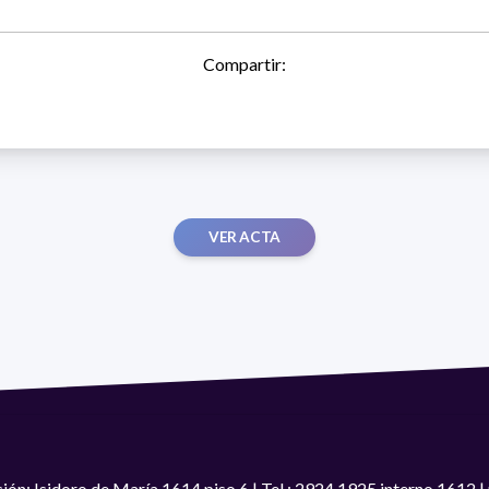
Compartir:
VER ACTA
ión: Isidoro de María 1614 piso 6 | Tel.: 2924 1925 interno 1612