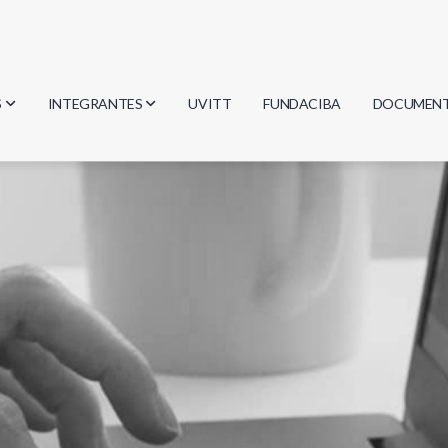
S
INTEGRANTES
UVITT
FUNDACIBA
DOCUMEN
gía
Investigadores
Actas
Estudiantes
Reglament
encias
Egresados
Document
mática
mática
ica