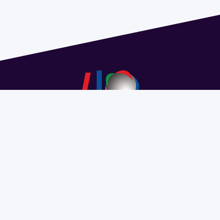
Dirección: Isidoro de María 1614 piso 6 | Tel.: 2924 1925
interno 1612 | pedeciba@pedeciba.edu.uy
Razón Social: PROGRAMA DE DESARROLLO DE LAS
CIENCIAS BASICAS PEDECIBA
#SomosPEDECIBA
Programa de Desarrollo de las