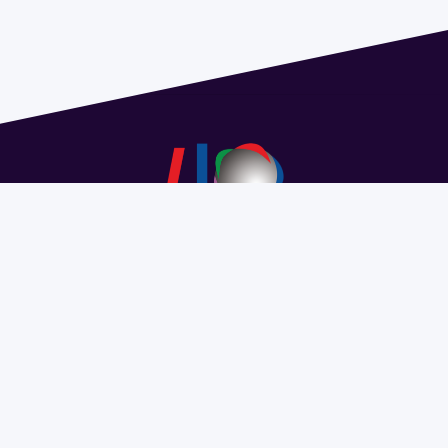
Dirección: Isidoro de María 1614 piso 6 | Tel.: 2924 1925
interno 1612 | pedeciba@pedeciba.edu.uy
Razón Social: PROGRAMA DE DESARROLLO DE LAS
CIENCIAS BASICAS PEDECIBA
#SomosPEDECIBA
Programa de Desarrollo de las