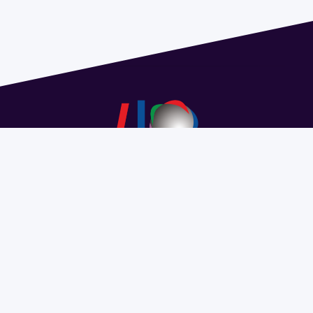
Dirección: Isidoro de María 1614 piso 6 | Tel.: 2924 1925
interno 1612 | pedeciba@pedeciba.edu.uy
Razón Social: PROGRAMA DE DESARROLLO DE LAS
CIENCIAS BASICAS PEDECIBA
#SomosPEDECIBA
Programa de Desarrollo de las