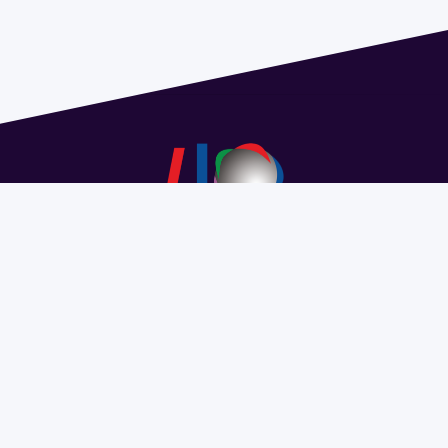
Dirección: Isidoro de María 1614 piso 6 | Tel.: 2924 1925
interno 1612 | pedeciba@pedeciba.edu.uy
Razón Social: PROGRAMA DE DESARROLLO DE LAS
CIENCIAS BASICAS PEDECIBA
#SomosPEDECIBA
Programa de Desarrollo de las