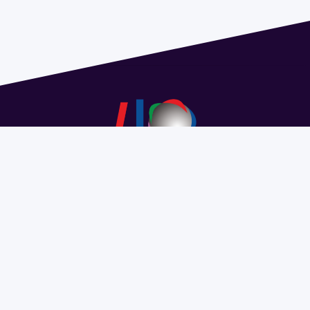
Dirección: Isidoro de María 1614 piso 6 | Tel.: 2924 1925
interno 1612 | pedeciba@pedeciba.edu.uy
Razón Social: PROGRAMA DE DESARROLLO DE LAS
CIENCIAS BASICAS PEDECIBA
#SomosPEDECIBA
Programa de Desarrollo de las