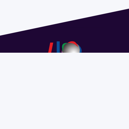
Dirección: Isidoro de María 1614 piso 6 | Tel.: 2924 1925
interno 1612 | pedeciba@pedeciba.edu.uy
Razón Social: PROGRAMA DE DESARROLLO DE LAS
CIENCIAS BASICAS PEDECIBA
#SomosPEDECIBA
Programa de Desarrollo de las