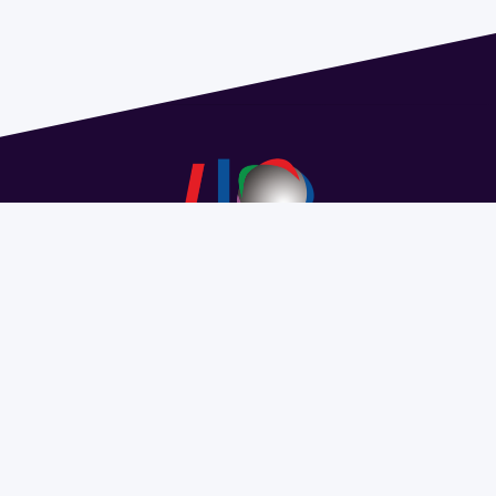
Dirección: Isidoro de María 1614 piso 6 | Tel.: 2924 1925
interno 1612 | pedeciba@pedeciba.edu.uy
Razón Social: PROGRAMA DE DESARROLLO DE LAS
CIENCIAS BASICAS PEDECIBA
#SomosPEDECIBA
Programa de Desarrollo de las