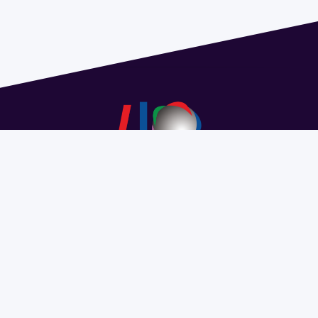
Dirección: Isidoro de María 1614 piso 6 | Tel.: 2924 1925
interno 1612 | pedeciba@pedeciba.edu.uy
Razón Social: PROGRAMA DE DESARROLLO DE LAS
CIENCIAS BASICAS PEDECIBA
#SomosPEDECIBA
Programa de Desarrollo de las