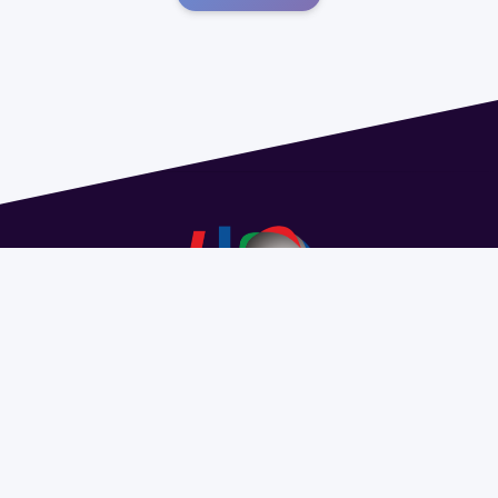
Dirección: Isidoro de María 1614 piso 6 | Tel.: 2924 1925
interno 1612 | pedeciba@pedeciba.edu.uy
Razón Social: PROGRAMA DE DESARROLLO DE LAS
CIENCIAS BASICAS PEDECIBA