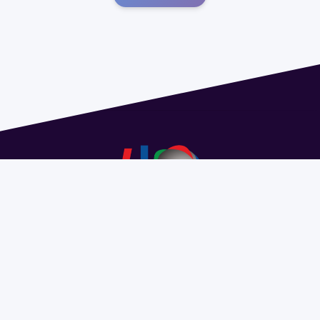
Dirección: Isidoro de María 1614 piso 6 | Tel.: 2924 1925
interno 1612 | pedeciba@pedeciba.edu.uy
Razón Social: PROGRAMA DE DESARROLLO DE LAS
CIENCIAS BASICAS PEDECIBA