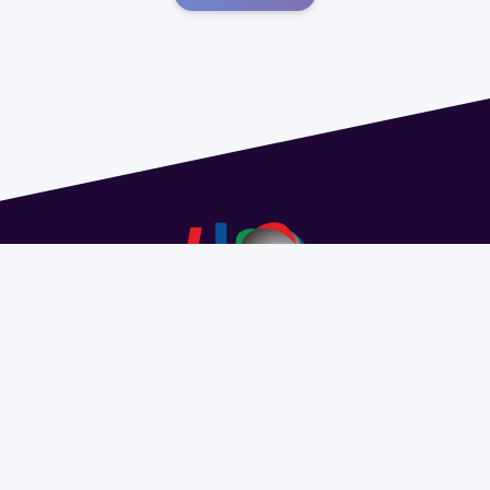
Dirección: Isidoro de María 1614 piso 6 | Tel.: 2924 1925
interno 1612 | pedeciba@pedeciba.edu.uy
Razón Social: PROGRAMA DE DESARROLLO DE LAS
CIENCIAS BASICAS PEDECIBA