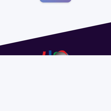
Dirección: Isidoro de María 1614 piso 6 | Tel.: 2924 1925
interno 1612 | pedeciba@pedeciba.edu.uy
Razón Social: PROGRAMA DE DESARROLLO DE LAS
CIENCIAS BASICAS PEDECIBA