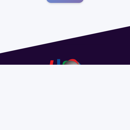
Dirección: Isidoro de María 1614 piso 6 | Tel.: 2924 1925
interno 1612 | pedeciba@pedeciba.edu.uy
Razón Social: PROGRAMA DE DESARROLLO DE LAS
CIENCIAS BASICAS PEDECIBA