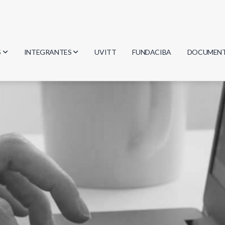
S
INTEGRANTES
UVITT
FUNDACIBA
DOCUMEN
gía
Investigadores
Actas
Estudiantes
Reglament
encias
Egresados
Document
mática
mática
ica