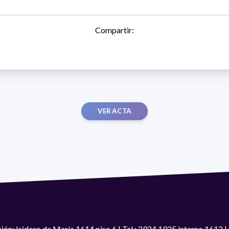
Compartir:
VER ACTA
ión: Isidoro de María 1614 piso 6 | Tel.: 2924 1925 interno 1612