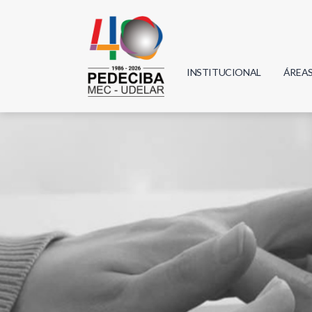
INSTITUCIONAL
ÁREA
Biolo
Física
Geoci
Infor
Mate
Quím