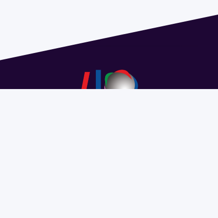
Dirección: Isidoro de María 1614 piso 6 | Tel.: 2924 1925
interno 1612 | pedeciba@pedeciba.edu.uy
Razón Social: PROGRAMA DE DESARROLLO DE LAS
CIENCIAS BASICAS PEDECIBA
#SomosPEDECIBA
Programa de Desarrollo de las