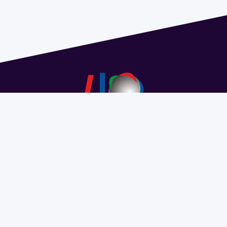
Dirección: Isidoro de María 1614 piso 6 | Tel.: 2924 1925
interno 1612 | pedeciba@pedeciba.edu.uy
Razón Social: PROGRAMA DE DESARROLLO DE LAS
CIENCIAS BASICAS PEDECIBA
#SomosPEDECIBA
Programa de Desarrollo de las