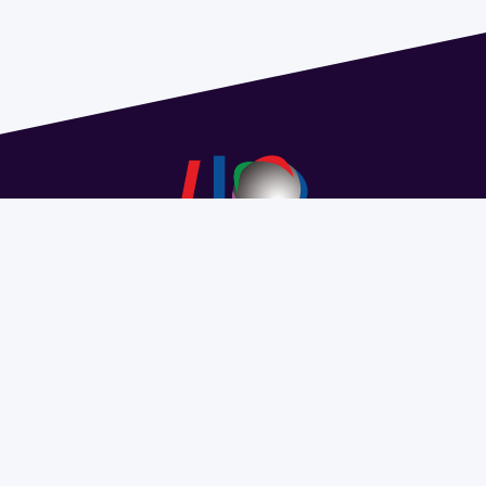
Dirección: Isidoro de María 1614 piso 6 | Tel.: 2924 1925
interno 1612 | pedeciba@pedeciba.edu.uy
Razón Social: PROGRAMA DE DESARROLLO DE LAS
CIENCIAS BASICAS PEDECIBA
#SomosPEDECIBA
Programa de Desarrollo de las