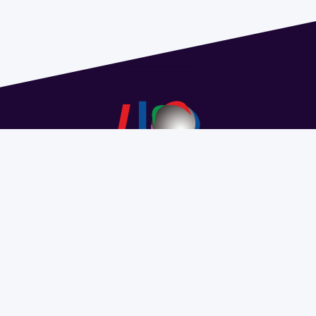
Dirección: Isidoro de María 1614 piso 6 | Tel.: 2924 1925
interno 1612 | pedeciba@pedeciba.edu.uy
Razón Social: PROGRAMA DE DESARROLLO DE LAS
CIENCIAS BASICAS PEDECIBA
#SomosPEDECIBA
Programa de Desarrollo de las