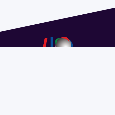
Dirección: Isidoro de María 1614 piso 6 | Tel.: 2924 1925
interno 1612 | pedeciba@pedeciba.edu.uy
Razón Social: PROGRAMA DE DESARROLLO DE LAS
CIENCIAS BASICAS PEDECIBA
#SomosPEDECIBA
Programa de Desarrollo de las