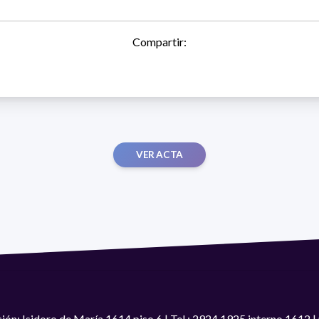
Compartir:
VER ACTA
ión: Isidoro de María 1614 piso 6 | Tel.: 2924 1925 interno 1612