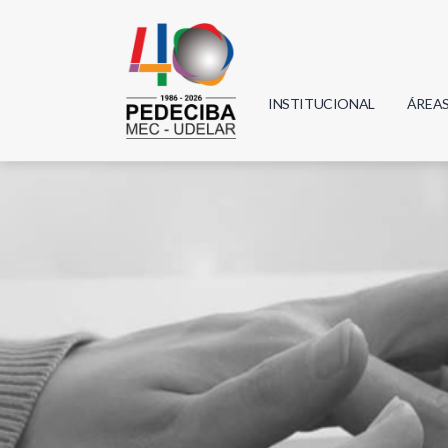
INSTITUCIONAL
ÁREA
Biolo
Física
Geoci
Infor
Mate
Quím