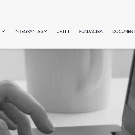
S
INTEGRANTES
UVITT
FUNDACIBA
DOCUMEN
gía
Investigadores
Actas
Estudiantes
Reglament
encias
Egresados
Document
mática
mática
ica