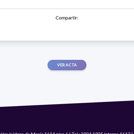
Compartir:
VER ACTA
ión: Isidoro de María 1614 piso 6 | Tel.: 2924 1925 interno 1612