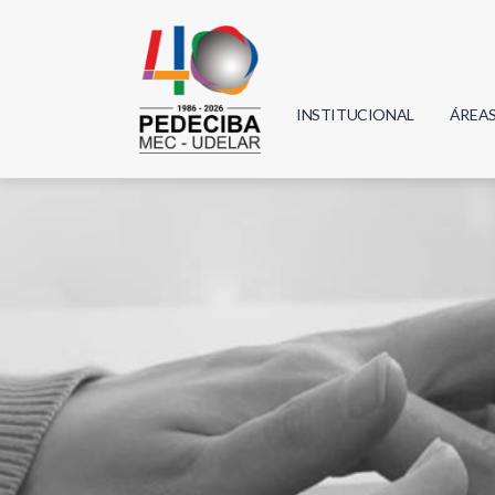
INSTITUCIONAL
ÁREA
Biolo
Física
Geoci
Infor
Mate
Quím