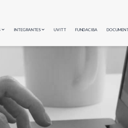
S
INTEGRANTES
UVITT
FUNDACIBA
DOCUMEN
gía
Investigadores
Actas
Estudiantes
Reglament
encias
Egresados
Document
mática
mática
ica