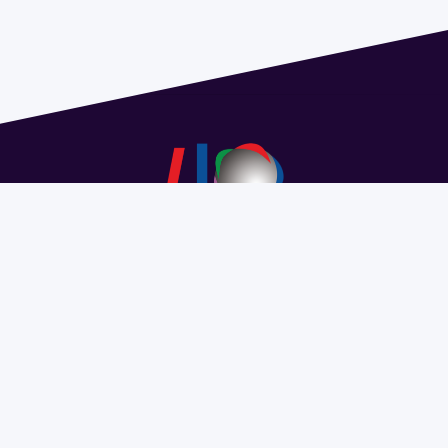
Dirección: Isidoro de María 1614 piso 6 | Tel.: 2924 1925
interno 1612 | pedeciba@pedeciba.edu.uy
Razón Social: PROGRAMA DE DESARROLLO DE LAS
CIENCIAS BASICAS PEDECIBA
#SomosPEDECIBA
Programa de Desarrollo de las