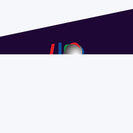
Dirección: Isidoro de María 1614 piso 6 | Tel.: 2924 1925
interno 1612 | pedeciba@pedeciba.edu.uy
Razón Social: PROGRAMA DE DESARROLLO DE LAS
CIENCIAS BASICAS PEDECIBA
#SomosPEDECIBA
Programa de Desarrollo de las