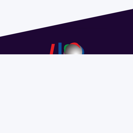
Dirección: Isidoro de María 1614 piso 6 | Tel.: 2924 1925
interno 1612 | pedeciba@pedeciba.edu.uy
Razón Social: PROGRAMA DE DESARROLLO DE LAS
CIENCIAS BASICAS PEDECIBA
#SomosPEDECIBA
Programa de Desarrollo de las