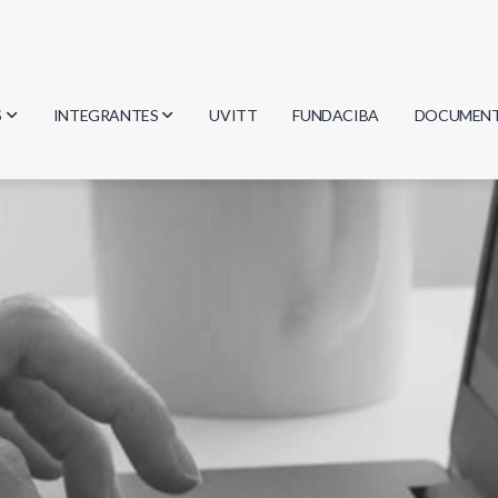
S
INTEGRANTES
UVITT
FUNDACIBA
DOCUMEN
gía
Investigadores
Actas
Estudiantes
Reglament
encias
Egresados
Document
mática
mática
ica