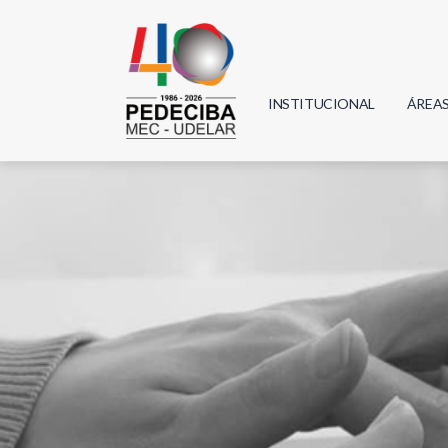
INSTITUCIONAL
ÁREA
Biolo
Física
Geoci
Infor
Mate
Quím