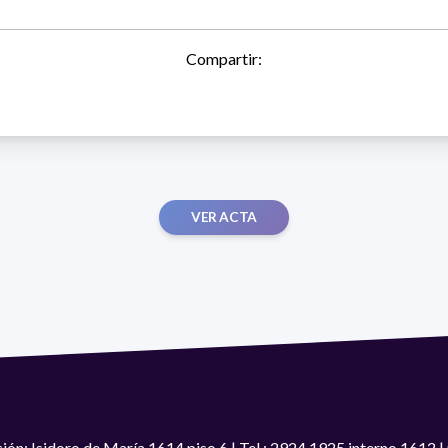
Compartir:
VER ACTA
ión: Isidoro de María 1614 piso 6 | Tel.: 2924 1925 interno 1612