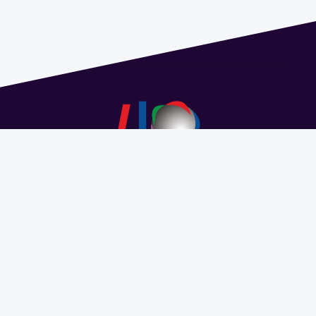
Dirección: Isidoro de María 1614 piso 6 | Tel.: 2924 1925
interno 1612 | pedeciba@pedeciba.edu.uy
Razón Social: PROGRAMA DE DESARROLLO DE LAS
CIENCIAS BASICAS PEDECIBA
#SomosPEDECIBA
Programa de Desarrollo de las