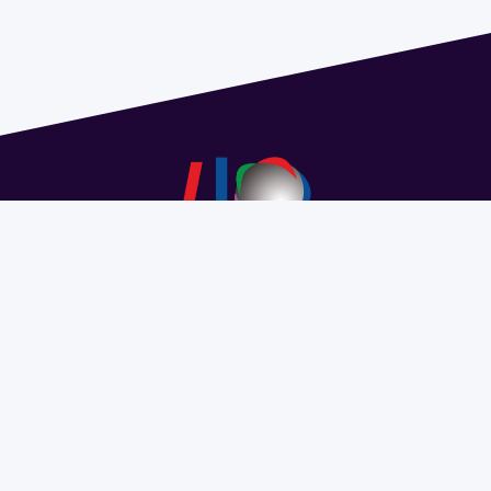
Dirección: Isidoro de María 1614 piso 6 | Tel.: 2924 1925
interno 1612 | pedeciba@pedeciba.edu.uy
Razón Social: PROGRAMA DE DESARROLLO DE LAS
CIENCIAS BASICAS PEDECIBA
#SomosPEDECIBA
Programa de Desarrollo de las