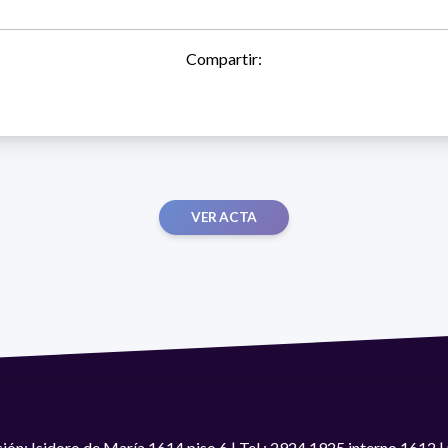
Compartir:
VER ACTA
ión: Isidoro de María 1614 piso 6 | Tel.: 2924 1925 interno 1612