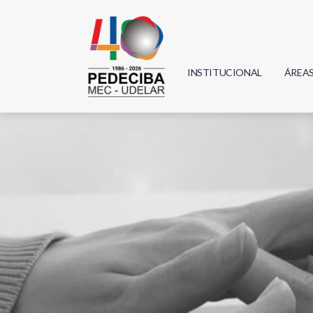
INSTITUCIONAL
ÁREA
Biolo
Física
Geoci
Infor
Mate
Quím