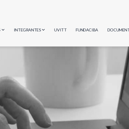
S
INTEGRANTES
UVITT
FUNDACIBA
DOCUMEN
gía
Investigadores
Actas
Estudiantes
Reglament
encias
Egresados
Document
mática
mática
ica