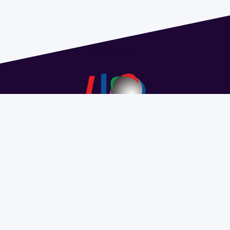
Dirección: Isidoro de María 1614 piso 6 | Tel.: 2924 1925
interno 1612 | pedeciba@pedeciba.edu.uy
Razón Social: PROGRAMA DE DESARROLLO DE LAS
CIENCIAS BASICAS PEDECIBA
#SomosPEDECIBA
Programa de Desarrollo de las