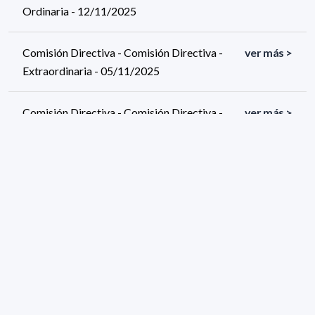
Ordinaria - 12/11/2025
Comisión Directiva - Comisión Directiva -
ver más >
Extraordinaria - 05/11/2025
Comisión Directiva - Comisión Directiva -
ver más >
Ordinaria - 29/10/2025
1096 resultados (página 1/55)
<
«
1
2
3
4
5
»
>
Filtros aplicados