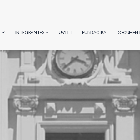
S
INTEGRANTES
UVITT
FUNDACIBA
DOCUMEN
gía
Investigadores
Actas
Estudiantes
Reglament
encias
Egresados
Document
mática
mática
ica