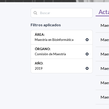
Act
Filtros aplicados
Maes
ÁREA:
Maes
Maestría en Bioinformática
ÓRGANO:
Maes
Comisión de Maestría
AÑO:
Maes
2019
Maes
Maes