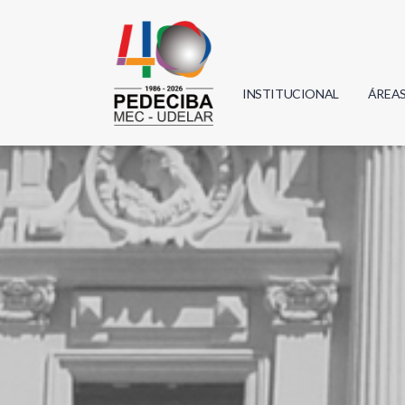
INSTITUCIONAL
ÁREA
Biolo
Física
Geoci
Infor
Mate
Quím