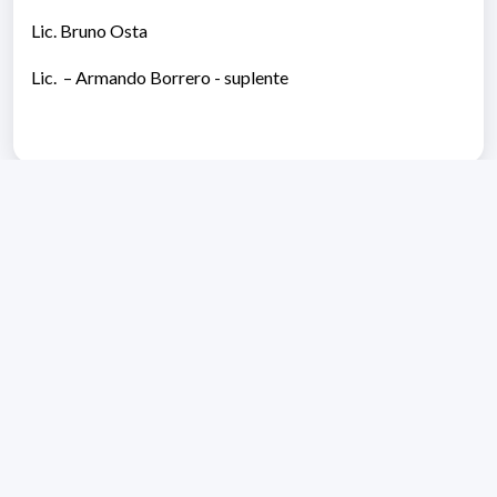
Lic. Bruno Osta
Lic. – Armando Borrero - suplente
Dirección: Isidoro de María 1614 piso 6 | Tel.: 2924 1925
interno 1612 | pedeciba@pedeciba.edu.uy