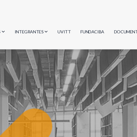
S
INTEGRANTES
UVITT
FUNDACIBA
DOCUMEN
gía
Investigadores
Actas
Estudiantes
Reglament
encias
Egresados
Document
mática
mática
ica