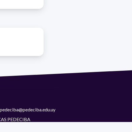
 | pedeciba@pedeciba.edu.uy
CAS PEDECIBA