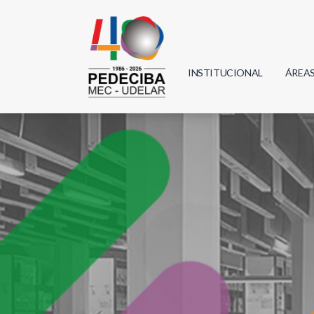
INSTITUCIONAL
ÁREA
Biolo
Física
Geoci
Infor
Mate
Quím