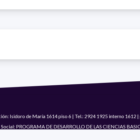
ión: Isidoro de María 1614 piso 6 | Tel.: 2924 1925 interno 1612
 Social: PROGRAMA DE DESARROLLO DE LAS CIENCIAS BASI