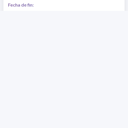
Fecha de fin:
20/09/2025
VER PROGRAMA DEL CURSO
Página web del DETEMA - Bioinformática