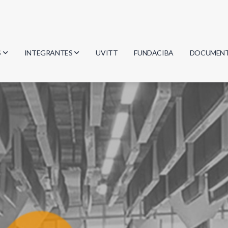
S
INTEGRANTES
UVITT
FUNDACIBA
DOCUMEN
gía
Investigadores
Actas
Estudiantes
Reglament
encias
Egresados
Document
mática
mática
ica