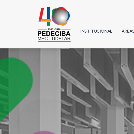
INSTITUCIONAL
ÁREA
Biolo
Física
Geoci
Infor
Mate
Quím