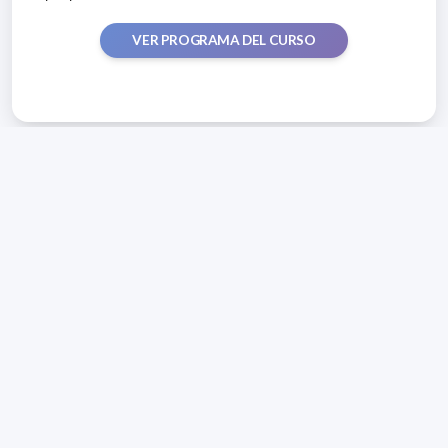
VER PROGRAMA DEL CURSO
Dirección: Isidoro de María 1614 piso 6 | Tel.: 2924 1925
interno 1612 | pedeciba@pedeciba.edu.uy
Razón Social: PROGRAMA DE DESARROLLO DE LAS