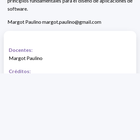
principios fundamentales para el diseño de aplicaciones de
software.
Margot Paulino margot.paulino@gmail.com
Docentes:
Margot Paulino
Créditos:
8
Fecha de inicio:
04/08/2025
Fecha de fin:
30/09/2025
Página web del DETEMA - Bioinformática